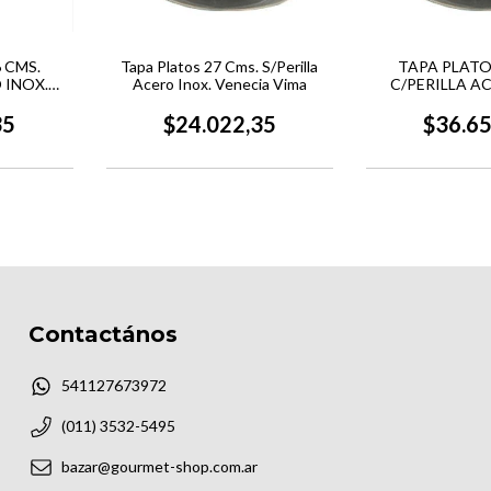
 CMS.
Tapa Platos 27 Cms. S/Perilla
TAPA PLATO
 INOX.
Acero Inox. Venecia Vima
C/PERILLA A
MA
EUROPA
35
$24.022,35
$36.6
Contactános
541127673972
(011) 3532-5495
bazar@gourmet-shop.com.ar