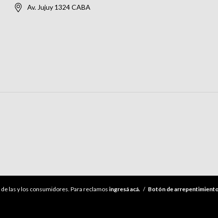
Av. Jujuy 1324 CABA
de las y los consumidores. Para reclamos
ingresá acá.
/
Botón de arrepentimient