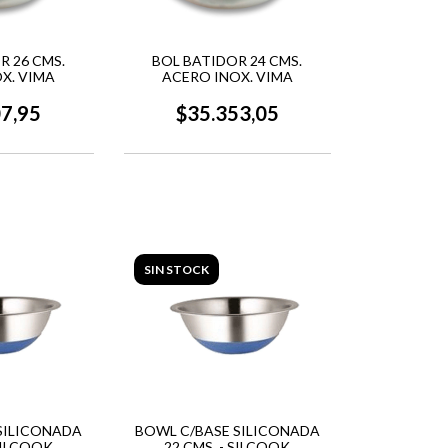
R 26 CMS.
BOL BATIDOR 24 CMS.
X. VIMA
ACERO INOX. VIMA
07,95
$35.353,05
SIN STOCK
SILICONADA
BOWL C/BASE SILICONADA
 SILCOOK
22 CMS. - SILCOOK