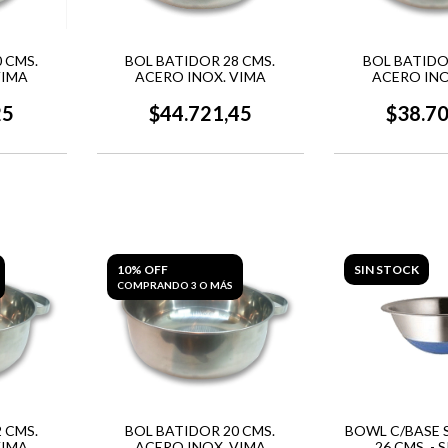
 CMS.
BOL BATIDOR 28 CMS.
BOL BATIDO
VIMA
ACERO INOX. VIMA
ACERO INO
25
$44.721,45
$38.7
10% OFF
SIN STOCK
COMPRANDO 3 O MÁS
 CMS.
BOL BATIDOR 20 CMS.
BOWL C/BASE 
VIMA
ACERO INOX. VIMA
26 CMS. -