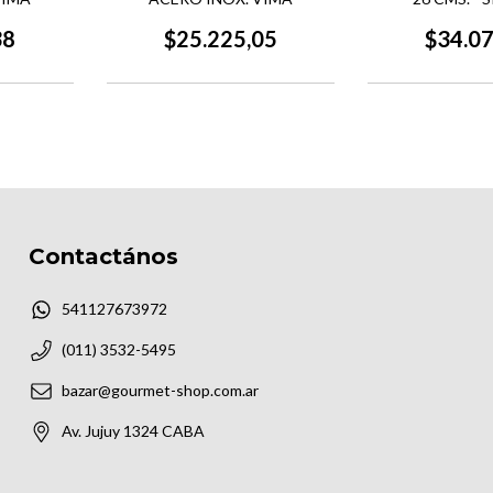
38
$25.225,05
$34.0
Contactános
541127673972
(011) 3532-5495
bazar@gourmet-shop.com.ar
Av. Jujuy 1324 CABA