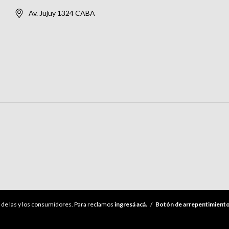
Av. Jujuy 1324 CABA
de las y los consumidores. Para reclamos
ingresá acá.
/
Botón de arrepentimient